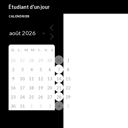
Search
Étudiant d'un jour
CALENDRIER
D
L
M
M
J
V
S
26
27
28
29
30
31
1
2
3
4
5
6
7
8
9
10
11
12
13
14
15
16
17
18
19
20
21
22
23
24
25
26
27
28
29
30
31
1
2
3
4
5