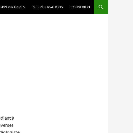
 CONTENT
DES PROGRAMMES
MES RÉSERVATIONS
CONNEXION
diant à
iverses
diologiste