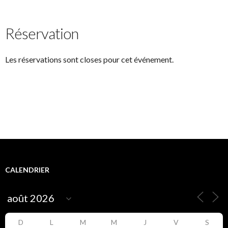
Réservation
Les réservations sont closes pour cet événement.
CALENDRIER
D
L
M
M
J
V
S