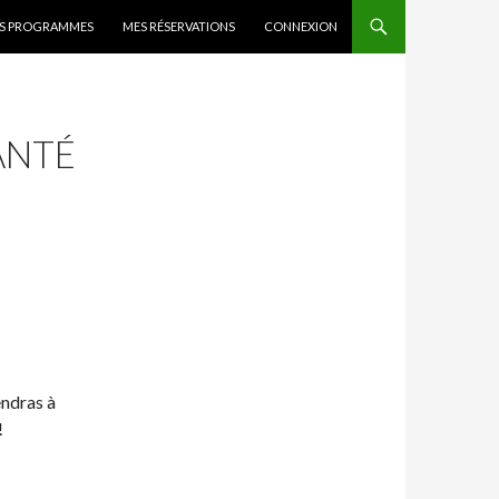
 CONTENT
DES PROGRAMMES
MES RÉSERVATIONS
CONNEXION
ANTÉ
endras à
!