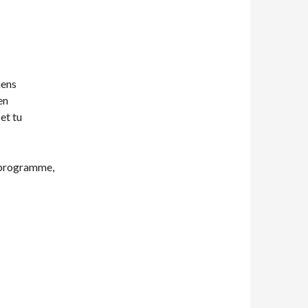
mens
en
 et tu
e programme,