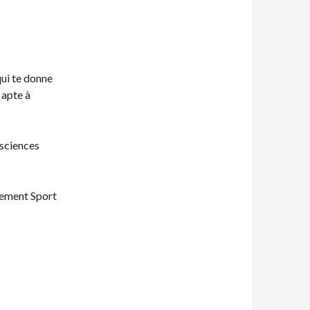
qui te donne
 apte à
 sciences
nement Sport