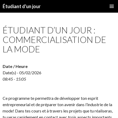
Étudiant d'un jour
SKIP
PRIMAR
TO
MENU
CONTENT
ÉTUDIANT D’UN JOUR :
COMMERCIALISATION DE
LA MODE
Date / Heure
Date(s) - 05/02/2026
08:45 - 15:05
Ce programme te permettra de développer ton esprit
entrepreneurial et de préparer ton avenir dans l’industrie de la
mode! Dans tes cours et à travers les projets que tu réaliseras,
tu seras rapidement en contact avec trois aspects importants