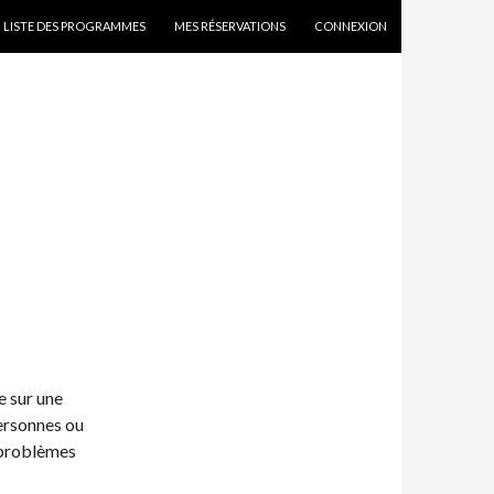
SKIP TO CONTENT
LISTE DES PROGRAMMES
MES RÉSERVATIONS
CONNEXION
e sur une
personnes ou
 problèmes