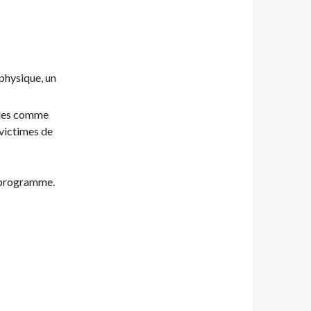
:
 physique, un
ales comme
 victimes de
e programme.