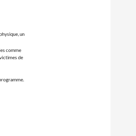
:
 physique, un
ales comme
 victimes de
e programme.