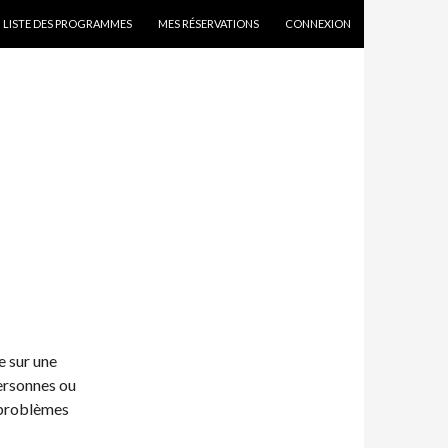
SKIP TO CONTENT
LISTE DES PROGRAMMES
MES RÉSERVATIONS
CONNEXION
e sur une
personnes ou
 problèmes