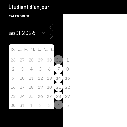
Search
Étudiant d'un jour
CALENDRIER
D
L
M
M
J
V
S
26
27
28
29
30
31
1
2
3
4
5
6
7
8
9
10
11
12
13
14
15
16
17
18
19
20
21
22
23
24
25
26
27
28
29
30
31
1
2
3
4
5