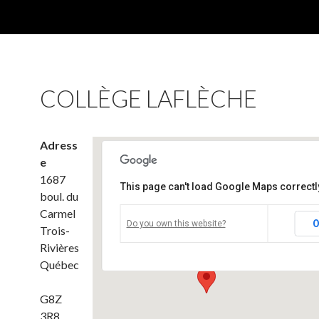
COLLÈGE LAFLÈCHE
Adress
e
1687
This page can't load Google Maps correctl
boul. du
Carmel
Collège Laflèche
O
Do you own this website?
Trois-
1687 boul. du Carmel - Trois-Rivières
Événements
Rivières
Québec
G8Z
3R8